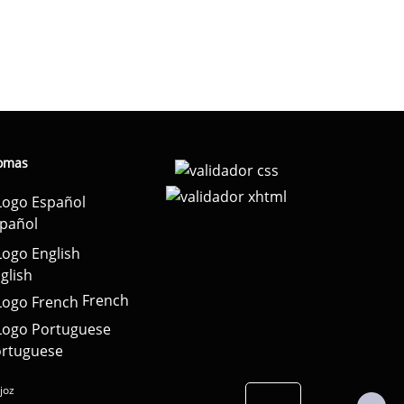
iomas
pañol
glish
French
rtuguese
joz