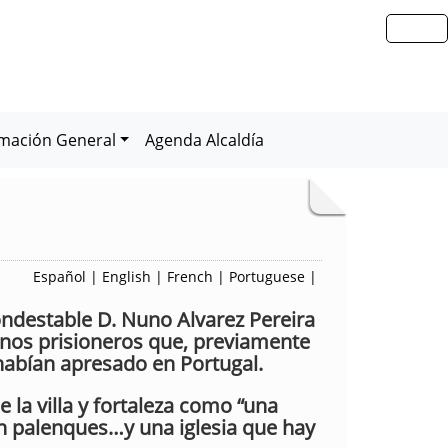
rmación General
Agenda Alcaldía
Español
|
English
|
French
|
Portuguese
|
Condestable D. Nuno Alvarez Pereira
 unos prisioneros que, previamente
habían apresado en Portugal.
 la villa y fortaleza como “una
on palenques…y una iglesia que hay