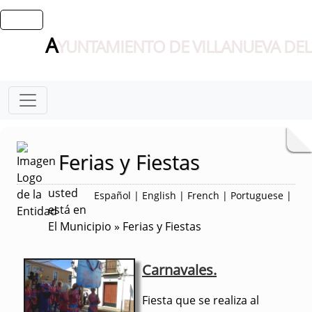
A
YUNTAMIENTO DE VILLANUEVA DEL
Ferias y Fiestas
usted
Español
|
English
|
French
|
Portuguese
|
está en
El Municipio » Ferias y Fiestas
Carnav
ales.
Fiesta que se realiza al