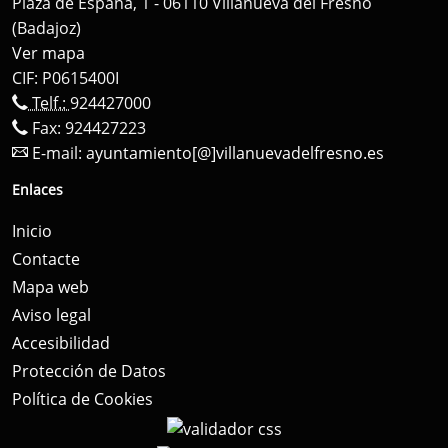
Plaza de España, 1 - 06110 Villanueva del Fresno
(Badajoz)
Ver mapa
CIF: P0615400I
Telf.:
924427000
Fax: 924427223
E-mail:
ayuntamiento[@]villanuevadelfresno.es
Enlaces
Inicio
Contacte
Mapa web
Aviso legal
Accesibilidad
Protección de Datos
Política de Cookies