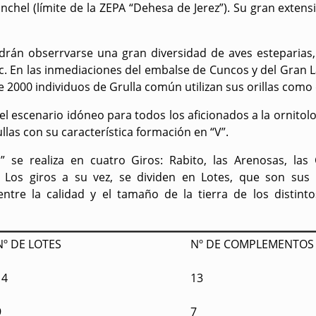
nchel (límite de la ZEPA “Dehesa de Jerez”). Su gran extens
odrán obserrvarse una gran diversidad de aves esteparia
etc. En las inmediaciones del embalse de Cuncos y del Gran
e 2000 individuos de Grulla común utilizan sus orillas com
l escenario idóneo para todos los aficionados a la ornitolo
llas con su característica formación en “V”.
” se realiza en cuatro Giros: Rabito, las Arenosas, l
. Los giros a su vez, se dividen en Lotes, que son sus
entre la calidad y el tamaño de la tierra de los distintos
Nº DE LOTES
Nº DE COMPLEMENTOS
14
13
9
7