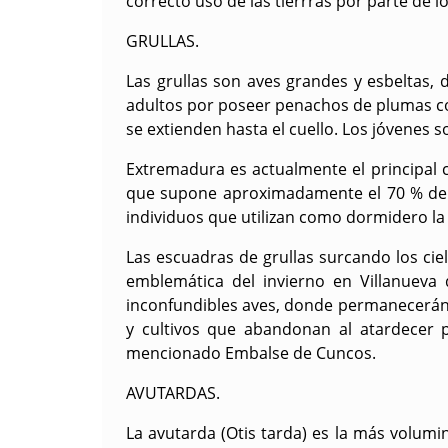
correcto uso de las tierrras por parte de l
GRULLAS.
Las grullas son aves grandes y esbeltas, 
adultos por poseer penachos de plumas col
se extienden hasta el cuello. Los jóvenes 
Extremadura es actualmente el principal c
que supone aproximadamente el 70 % de l
individuos que utilizan como dormidero la
Las escuadras de grullas surcando los cie
emblemática del invierno en Villanueva
inconfundibles aves, donde permanecerán
y cultivos que abandonan al atardecer p
mencionado Embalse de Cuncos.
AVUTARDAS.
La avutarda (Otis tarda) es la más volumi