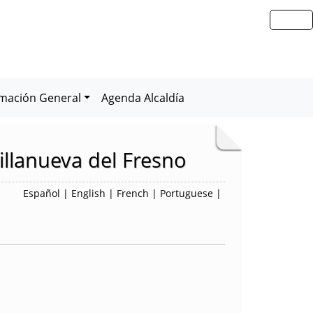
rmación General
Agenda Alcaldía
illanueva del Fresno
Español
|
English
|
French
|
Portuguese
|