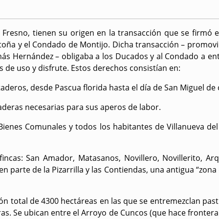
esno, tienen su origen en la transacción que se firmó en 
oña y el Condado de Montijo. Dicha transacción – promovid
más Hernández – obligaba a los Ducados y al Condado a ent
 de uso y disfrute. Estos derechos consistían en:
deros, desde Pascua florida hasta el día de San Miguel de
 maderas necesarias para sus aperos de labor.
ienes Comunales y todos los habitantes de Villanueva del 
ncas: San Amador, Matasanos, Novillero, Novillerito, Arq
n parte de la Pizarrilla y las Contiendas, una antigua “zona
ón total de 4300 hectáreas en las que se entremezclan past
as. Se ubican entre el Arroyo de Cuncos (que hace frontera 