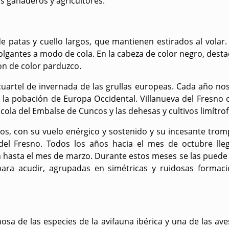
os ganaderos y agricultores.
de patas y cuello largos, que mantienen estirados al volar.
gantes a modo de cola. En la cabeza de color negro, destaca
son de color parduzco.
uartel de invernada de las grullas europeas. Cada año nos 
a pobación de Europa Occidental. Villanueva del Fresno
 cola del Embalse de Cuncos y las dehesas y cultivos limít
los, con su vuelo enérgico y sostenido y su incesante tro
 del Fresno. Todos los años hacia el mes de octubre l
 hasta el mes de marzo. Durante estos meses se las puede
ara acudir, agrupadas en simétricas y ruidosas formaci
nosa de las especies de la avifauna ibérica y una de las 