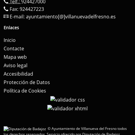
Telf.:
924427000
Fax: 924427223
E-mail:
ayuntamiento[@]villanuevadelfresno.es
Enlaces
Inicio
Contacte
Mapa web
Aviso legal
Accesibilidad
Protección de Datos
Política de Cookies
© Ayuntamiento de Villanueva del Fresno todos
los derechos reservados.
Servicio ofrecido por Diputación de Badajoz