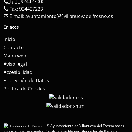
Telf.:
924427000
Fax: 924427223
E-mail:
ayuntamiento[@]villanuevadelfresno.es
Enlaces
Inicio
Contacte
Mapa web
Aviso legal
Accesibilidad
Protección de Datos
Política de Cookies
© Ayuntamiento de Villanueva del Fresno todos
los derechos reservados.
Servicio ofrecido por Diputación de Badajoz