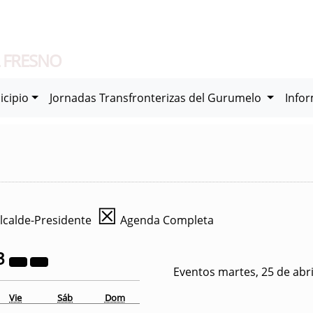
 FRESNO
icipio
Jornadas Transfronterizas del Gurumelo
Info
☒
lcalde-Presidente
Agenda Completa
3
Eventos martes, 25 de abri
Vie
Sáb
Dom