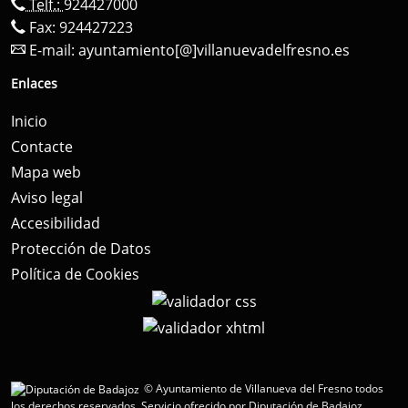
Telf.:
924427000
Fax: 924427223
E-mail:
ayuntamiento[@]villanuevadelfresno.es
Enlaces
Inicio
Contacte
Mapa web
Aviso legal
Accesibilidad
Protección de Datos
Política de Cookies
© Ayuntamiento de Villanueva del Fresno todos
los derechos reservados.
Servicio ofrecido por Diputación de Badajoz