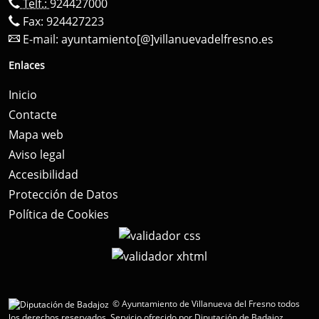
Telf.:
924427000
Fax: 924427223
E-mail:
ayuntamiento[@]villanuevadelfresno.es
Enlaces
Inicio
Contacte
Mapa web
Aviso legal
Accesibilidad
Protección de Datos
Política de Cookies
© Ayuntamiento de Villanueva del Fresno todos
los derechos reservados.
Servicio ofrecido por Diputación de Badajoz