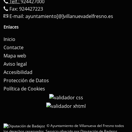
Telf.:
924427000
Fax: 924427223
E-mail:
ayuntamiento[@]villanuevadelfresno.es
Enlaces
Inicio
Contacte
Mapa web
Aviso legal
Accesibilidad
Protección de Datos
Política de Cookies
© Ayuntamiento de Villanueva del Fresno todos
los derechos reservados.
Servicio ofrecido por Diputación de Badajoz