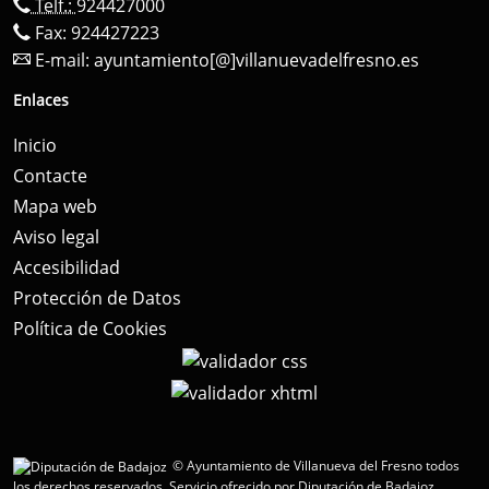
Telf.:
924427000
Fax: 924427223
E-mail:
ayuntamiento[@]villanuevadelfresno.es
Enlaces
Inicio
Contacte
Mapa web
Aviso legal
Accesibilidad
Protección de Datos
Política de Cookies
© Ayuntamiento de Villanueva del Fresno todos
los derechos reservados.
Servicio ofrecido por Diputación de Badajoz