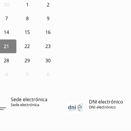
30
1
2
7
8
9
14
15
16
21
22
23
28
29
30
4
5
6
Sede electrónica
DNI electrónico
Sede electrónica
DNI electrónico