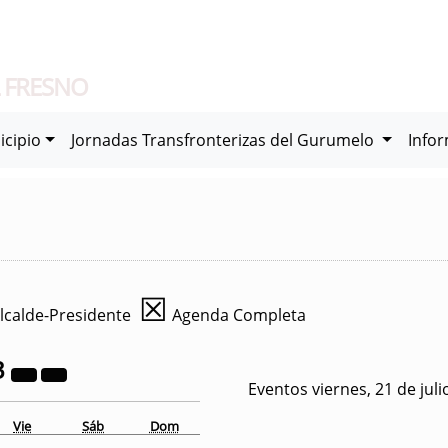
 FRESNO
icipio
Jornadas Transfronterizas del Gurumelo
Info
☒
lcalde-Presidente
Agenda Completa
3
Eventos viernes, 21 de jul
Vie
Sáb
Dom