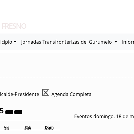
 FRESNO
icipio
Jornadas Transfronterizas del Gurumelo
Info
☒
lcalde-Presidente
Agenda Completa
25
Eventos domingo, 18 de m
Vie
Sáb
Dom