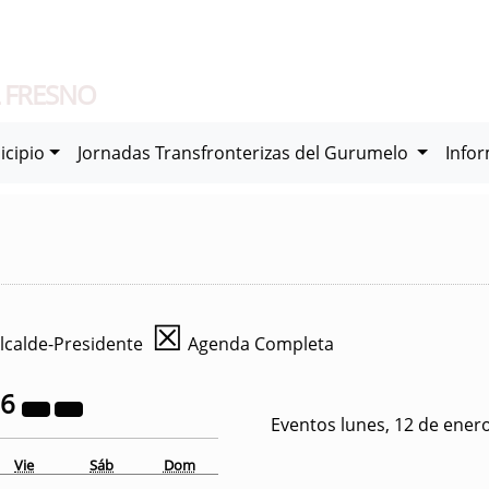
 FRESNO
icipio
Jornadas Transfronterizas del Gurumelo
Info
☒
lcalde-Presidente
Agenda Completa
26
Eventos lunes, 12 de ener
Vie
Sáb
Dom