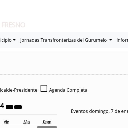
 FRESNO
icipio
Jornadas Transfronterizas del Gurumelo
Info
☐
lcalde-Presidente
Agenda Completa
24
Eventos domingo, 7 de en
Vie
Sáb
Dom