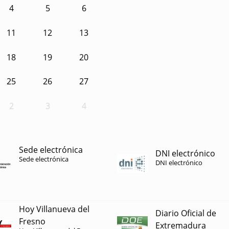
4
5
6
11
12
13
18
19
20
25
26
27
2
3
4
Sede electrónica
DNI electrónico
Sede electrónica
DNI electrónico
Hoy Villanueva del
Diario Oficial de
Fresno
Extremadura