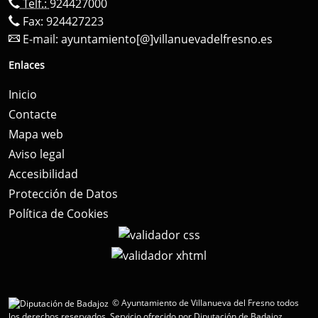
Telf.:
924427000
Fax: 924427223
E-mail:
ayuntamiento[@]villanuevadelfresno.es
Enlaces
Inicio
Contacte
Mapa web
Aviso legal
Accesibilidad
Protección de Datos
Política de Cookies
© Ayuntamiento de Villanueva del Fresno todos
los derechos reservados.
Servicio ofrecido por Diputación de Badajoz