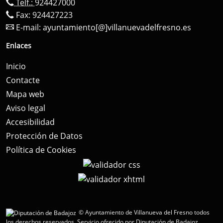
Telf.:
924427000
Fax: 924427223
E-mail:
ayuntamiento[@]villanuevadelfresno.es
Enlaces
Inicio
Contacte
Mapa web
Aviso legal
Accesibilidad
Protección de Datos
Política de Cookies
© Ayuntamiento de Villanueva del Fresno todos
los derechos reservados.
Servicio ofrecido por Diputación de Badajoz