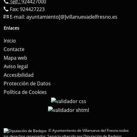
Telf.:
924427000
Fax: 924427223
E-mail:
ayuntamiento[@]villanuevadelfresno.es
Enlaces
Inicio
Contacte
Mapa web
Aviso legal
Accesibilidad
Protección de Datos
Política de Cookies
© Ayuntamiento de Villanueva del Fresno todos
los derechos reservados.
Servicio ofrecido por Diputación de Badajoz