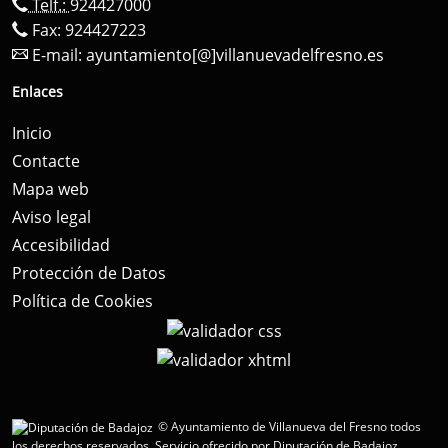
Telf.:
924427000
Fax: 924427223
E-mail:
ayuntamiento[@]villanuevadelfresno.es
Enlaces
Inicio
Contacte
Mapa web
Aviso legal
Accesibilidad
Protección de Datos
Política de Cookies
© Ayuntamiento de Villanueva del Fresno todos
los derechos reservados.
Servicio ofrecido por Diputación de Badajoz