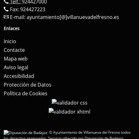
Telf.:
924427000
Fax: 924427223
E-mail:
ayuntamiento[@]villanuevadelfresno.es
Enlaces
Inicio
Contacte
Mapa web
Aviso legal
Accesibilidad
Protección de Datos
Política de Cookies
© Ayuntamiento de Villanueva del Fresno todos
los derechos reservados.
Servicio ofrecido por Diputación de Badajoz