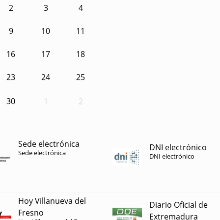
2
3
4
9
10
11
16
17
18
23
24
25
30
1
2
Sede electrónica
DNI electrónico
Sede electrónica
DNI electrónico
Hoy Villanueva del
Diario Oficial de
Fresno
Extremadura