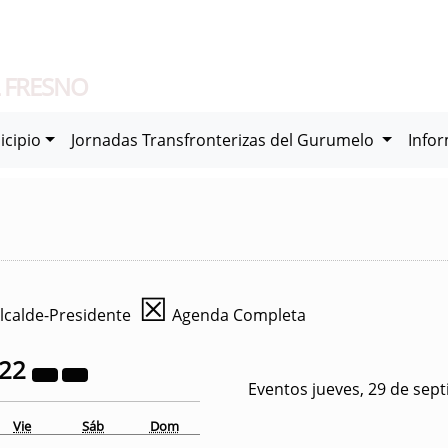
 FRESNO
icipio
Jornadas Transfronterizas del Gurumelo
Info
☒
lcalde-Presidente
Agenda Completa
022
Eventos jueves, 29 de sep
Vie
Sáb
Dom