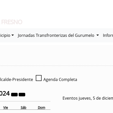
 FRESNO
icipio
Jornadas Transfronterizas del Gurumelo
Info
☐
lcalde-Presidente
Agenda Completa
024
Eventos jueves, 5 de dici
Vie
Sáb
Dom