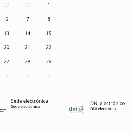
29
30
1
6
7
8
13
14
15
20
21
22
27
28
29
3
4
5
Sede electrónica
DNI electrónico
Sede electrónica
DNI electrónico