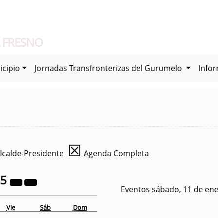
 FRESNO
icipio
Jornadas Transfronterizas del Gurumelo
Info
☒
lcalde-Presidente
Agenda Completa
25
Eventos sábado, 11 de en
Vie
Sáb
Dom