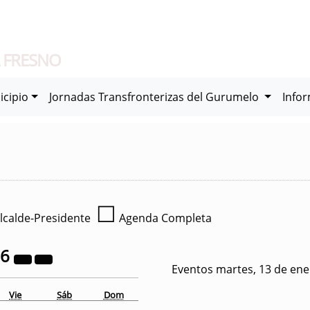
 FRESNO
icipio
Jornadas Transfronterizas del Gurumelo
Info
☐
lcalde-Presidente
Agenda Completa
26
Eventos martes, 13 de ene
Vie
Sáb
Dom