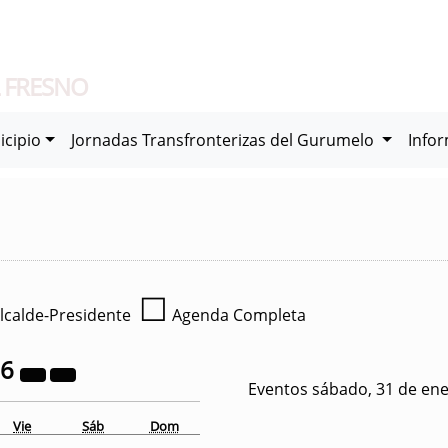
 FRESNO
icipio
Jornadas Transfronterizas del Gurumelo
Info
☐
lcalde-Presidente
Agenda Completa
26
Eventos sábado, 31 de en
Vie
Sáb
Dom