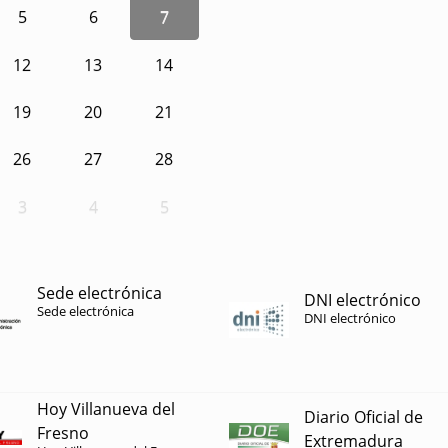
5
6
7
12
13
14
19
20
21
26
27
28
3
4
5
Sede electrónica
DNI electrónico
Sede electrónica
DNI electrónico
Hoy Villanueva del
Diario Oficial de
Fresno
Extremadura