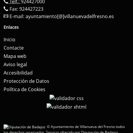
Telf.:
924427000
Fax: 924427223
E-mail:
ayuntamiento[@]villanuevadelfresno.es
Enlaces
Inicio
Contacte
Mapa web
Aviso legal
Accesibilidad
Protección de Datos
Política de Cookies
© Ayuntamiento de Villanueva del Fresno todos
los derechos reservados.
Servicio ofrecido por Diputación de Badajoz