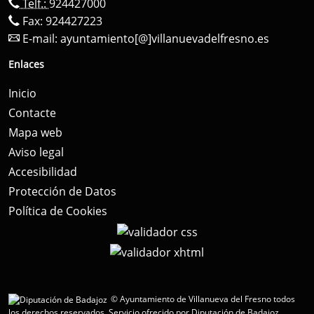
Telf.:
924427000
Fax: 924427223
E-mail:
ayuntamiento[@]villanuevadelfresno.es
Enlaces
Inicio
Contacte
Mapa web
Aviso legal
Accesibilidad
Protección de Datos
Política de Cookies
© Ayuntamiento de Villanueva del Fresno todos
los derechos reservados.
Servicio ofrecido por Diputación de Badajoz