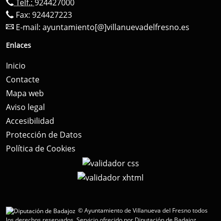
Telf.:
924427000
Fax: 924427223
E-mail:
ayuntamiento[@]villanuevadelfresno.es
Enlaces
Inicio
Contacte
Mapa web
Aviso legal
Accesibilidad
Protección de Datos
Política de Cookies
© Ayuntamiento de Villanueva del Fresno todos
los derechos reservados.
Servicio ofrecido por Diputación de Badajoz