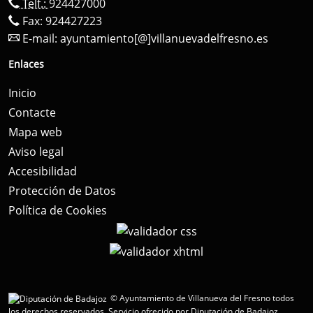
Telf.:
924427000
Fax: 924427223
E-mail:
ayuntamiento[@]villanuevadelfresno.es
Enlaces
Inicio
Contacte
Mapa web
Aviso legal
Accesibilidad
Protección de Datos
Política de Cookies
© Ayuntamiento de Villanueva del Fresno todos
los derechos reservados.
Servicio ofrecido por Diputación de Badajoz