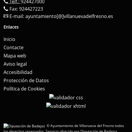
Telf.:
924427000
Fax: 924427223
E-mail:
ayuntamiento[@]villanuevadelfresno.es
Enlaces
Inicio
Contacte
Mapa web
Aviso legal
Accesibilidad
Protección de Datos
Política de Cookies
© Ayuntamiento de Villanueva del Fresno todos
los derechos reservados.
Servicio ofrecido por Diputación de Badajoz