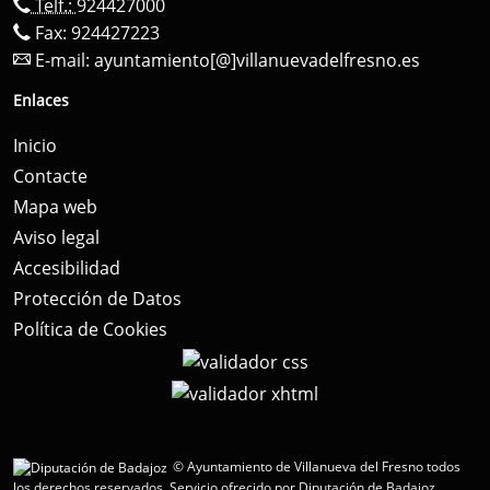
Telf.:
924427000
Fax: 924427223
E-mail:
ayuntamiento[@]villanuevadelfresno.es
Enlaces
Inicio
Contacte
Mapa web
Aviso legal
Accesibilidad
Protección de Datos
Política de Cookies
© Ayuntamiento de Villanueva del Fresno todos
los derechos reservados.
Servicio ofrecido por Diputación de Badajoz