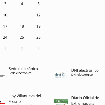
3
4
5
10
11
12
17
18
19
24
25
26
1
2
3
Sede electrónica
DNI electrónico
Sede electrónica
DNI electrónico
Hoy Villanueva del
Diario Oficial de
Fresno
Extremadura