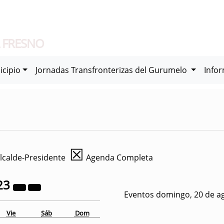
 FRESNO
icipio
Jornadas Transfronterizas del Gurumelo
Info
☒
lcalde-Presidente
Agenda Completa
23
Eventos domingo, 20 de a
Vie
Sáb
Dom