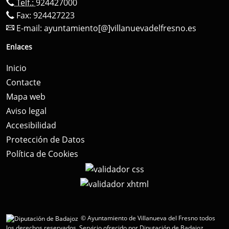
Telf.:
924427000
Fax: 924427223
E-mail:
ayuntamiento[@]villanuevadelfresno.es
Enlaces
Inicio
Contacte
Mapa web
Aviso legal
Accesibilidad
Protección de Datos
Política de Cookies
© Ayuntamiento de Villanueva del Fresno todos
los derechos reservados.
Servicio ofrecido por Diputación de Badajoz