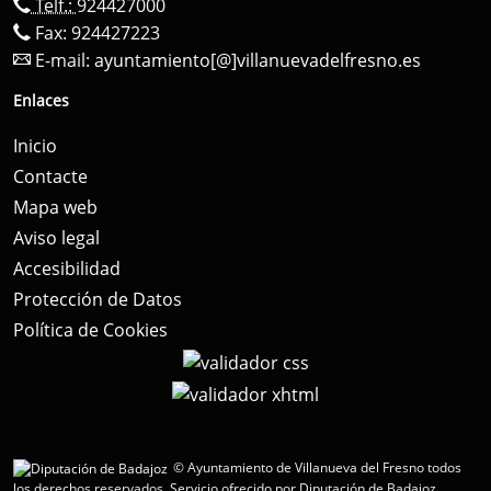
Telf.:
924427000
Fax: 924427223
E-mail:
ayuntamiento[@]villanuevadelfresno.es
Enlaces
Inicio
Contacte
Mapa web
Aviso legal
Accesibilidad
Protección de Datos
Política de Cookies
© Ayuntamiento de Villanueva del Fresno todos
los derechos reservados.
Servicio ofrecido por Diputación de Badajoz