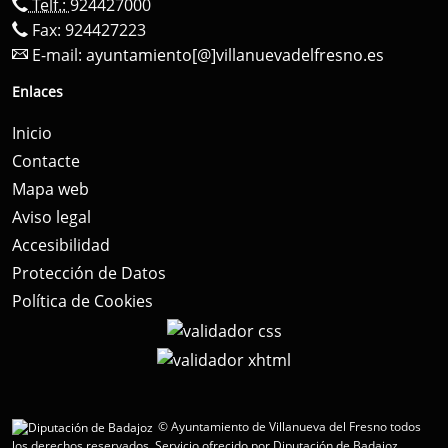
Telf.:
924427000
Fax: 924427223
E-mail:
ayuntamiento[@]villanuevadelfresno.es
Enlaces
Inicio
Contacte
Mapa web
Aviso legal
Accesibilidad
Protección de Datos
Política de Cookies
© Ayuntamiento de Villanueva del Fresno todos
los derechos reservados.
Servicio ofrecido por Diputación de Badajoz