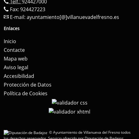
Telf.:
924427000
Fax: 924427223
E-mail:
ayuntamiento[@]villanuevadelfresno.es
Enlaces
Inicio
Contacte
Mapa web
Aviso legal
Accesibilidad
Protección de Datos
Política de Cookies
© Ayuntamiento de Villanueva del Fresno todos
los derechos reservados.
Servicio ofrecido por Diputación de Badajoz