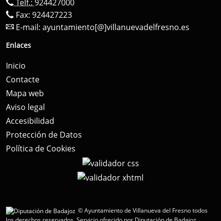
Telf.:
924427000
Fax: 924427223
E-mail:
ayuntamiento[@]villanuevadelfresno.es
Enlaces
Inicio
Contacte
Mapa web
Aviso legal
Accesibilidad
Protección de Datos
Política de Cookies
© Ayuntamiento de Villanueva del Fresno todos
los derechos reservados.
Servicio ofrecido por Diputación de Badajoz