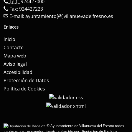
Telf.:
924427000
Fax: 924427223
E-mail:
ayuntamiento[@]villanuevadelfresno.es
Enlaces
Inicio
Contacte
Mapa web
Aviso legal
Accesibilidad
Protección de Datos
Política de Cookies
© Ayuntamiento de Villanueva del Fresno todos
los derechos reservados.
Servicio ofrecido por Diputación de Badajoz