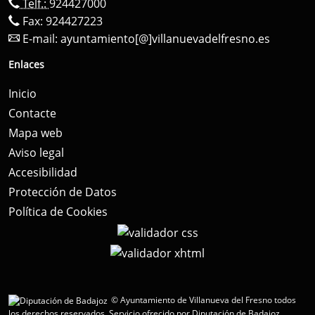
Telf.:
924427000
Fax: 924427223
E-mail:
ayuntamiento[@]villanuevadelfresno.es
Enlaces
Inicio
Contacte
Mapa web
Aviso legal
Accesibilidad
Protección de Datos
Política de Cookies
© Ayuntamiento de Villanueva del Fresno todos
los derechos reservados.
Servicio ofrecido por Diputación de Badajoz