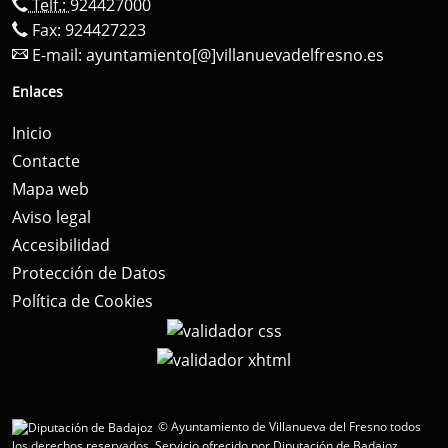
Telf.:
924427000
Fax: 924427223
E-mail:
ayuntamiento[@]villanuevadelfresno.es
Enlaces
Inicio
Contacte
Mapa web
Aviso legal
Accesibilidad
Protección de Datos
Política de Cookies
© Ayuntamiento de Villanueva del Fresno todos
los derechos reservados.
Servicio ofrecido por Diputación de Badajoz