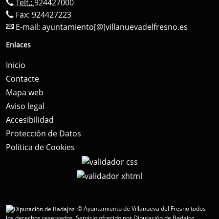
Telf.:
924427000
Fax: 924427223
E-mail:
ayuntamiento[@]villanuevadelfresno.es
Enlaces
Inicio
Contacte
Mapa web
Aviso legal
Accesibilidad
Protección de Datos
Política de Cookies
© Ayuntamiento de Villanueva del Fresno todos
los derechos reservados.
Servicio ofrecido por Diputación de Badajoz