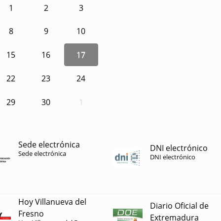
1
2
3
8
9
10
15
16
17
22
23
24
29
30
1
Sede electrónica
DNI electrónico
Sede electrónica
DNI electrónico
Hoy Villanueva del
Diario Oficial de
Fresno
Extremadura