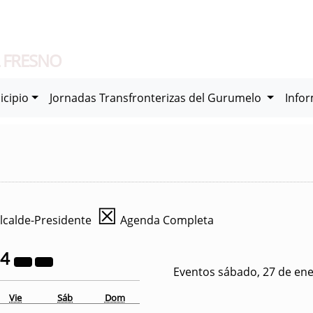
 FRESNO
icipio
Jornadas Transfronterizas del Gurumelo
Info
☒
lcalde-Presidente
Agenda Completa
24
Eventos sábado, 27 de en
Vie
Sáb
Dom