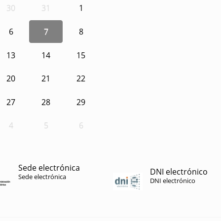
30
31
1
6
7
8
13
14
15
20
21
22
27
28
29
4
5
6
Sede electrónica
DNI electrónico
Sede electrónica
DNI electrónico