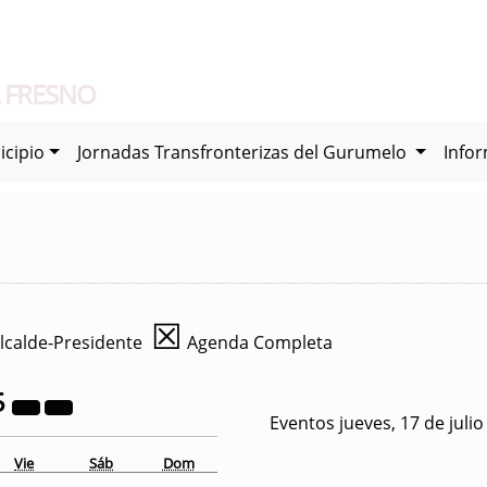
 FRESNO
icipio
Jornadas Transfronterizas del Gurumelo
Info
☒
lcalde-Presidente
Agenda Completa
5
Eventos jueves, 17 de juli
Vie
Sáb
Dom