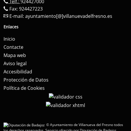
Telf.:
924427000
Fax: 924427223
E-mail:
ayuntamiento[@]villanuevadelfresno.es
Enlaces
Inicio
Contacte
Mapa web
Aviso legal
Accesibilidad
Protección de Datos
Política de Cookies
© Ayuntamiento de Villanueva del Fresno todos
los derechos reservados.
Servicio ofrecido por Diputación de Badajoz