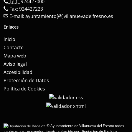
Telf.:
924427000
Fax: 924427223
E-mail:
ayuntamiento[@]villanuevadelfresno.es
Enlaces
Inicio
Contacte
Mapa web
Aviso legal
Accesibilidad
Protección de Datos
Política de Cookies
© Ayuntamiento de Villanueva del Fresno todos
los derechos reservados.
Servicio ofrecido por Diputación de Badajoz